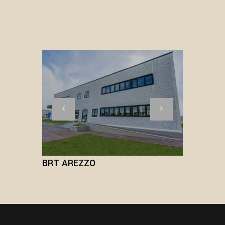
TEMI
BRT AREZZO
BRT B