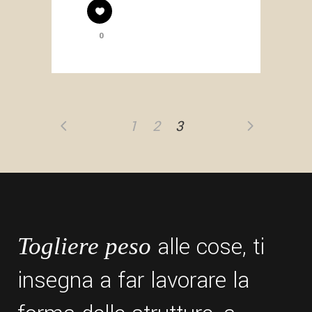
0
1
2
3
alle cose, ti
Togliere peso
insegna a far lavorare la